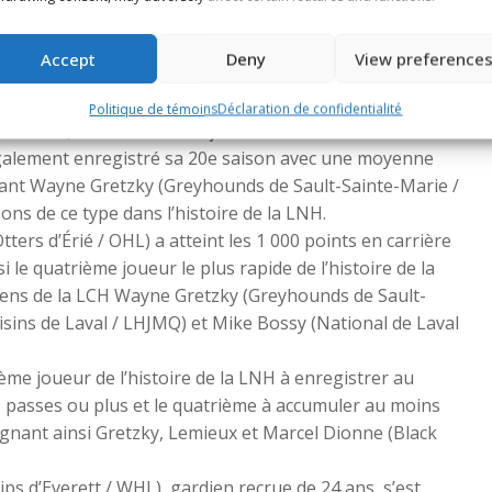
 et autre ancien de la LCH,
Connor McDavid
(Oilers
e les seuls joueurs des Oilers à avoir remporté ce prix
Accept
Deny
View preference
/ Océanic de Rimouski / LHJMQ) a atteint les jalons de
Politique de témoins
Déclaration de confidentialité
e saison, devenant le 10e joueur de l’histoire de la LNH à
a également enregistré sa 20e saison avec une moyenne
sant Wayne Gretzky (Greyhounds de Sault-Sainte-Marie /
s de ce type dans l’histoire de la LNH.​
ters d’Érié / OHL) a atteint les 1 000 points en carrière
le quatrième joueur le plus rapide de l’histoire de la
ciens de la LCH Wayne Gretzky (Greyhounds de Sault-
sins de Laval / LHJMQ) et Mike Bossy (National de Laval
me joueur de l’histoire de la LNH à enregistrer au
5 passes ou plus et le quatrième à accumuler au moins
oignant ainsi Gretzky, Lemieux et Marcel Dionne (Black
ips d’Everett / WHL), gardien recrue de 24 ans, s’est