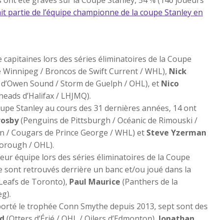
ait partie de l’équipe championne de la coupe Stanley en
 capitaines lors des séries éliminatoires de la Coupe
e Winnipeg / Broncos de Swift Current / WHL),
Nick
 d’Owen Sound / Storm de Guelph / OHL), et
Nico
heads d’Halifax / LHJMQ).
coupe Stanley au cours des 31 dernières années, 14 ont
rosby
(Penguins de Pittsburgh / Océanic de Rimouski /
n / Cougars de Prince George / WHL) et
Steve Yzerman
borough / OHL).
leur équipe lors des séries éliminatoires de la Coupe
se sont retrouvés derrière un banc et/ou joué dans la
Leafs de Toronto),
Paul Maurice
(Panthers de la
eg).
mporté le trophée Conn Smythe depuis 2013, sept sont des
d
(Otters d’Érié / OHL / Oilers d’Edmonton),
Jonathan