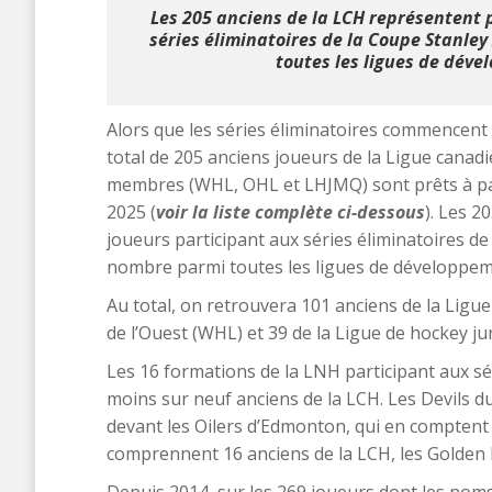
Les 205 anciens de la LCH représentent 
séries éliminatoires de la Coupe Stanley
toutes les ligues de dév
Alors que les séries éliminatoires commencent 
total de 205 anciens joueurs de la Ligue canad
membres (WHL, OHL et LHJMQ) sont prêts à part
2025 (
voir la liste complète ci-dessous
). Les 2
joueurs participant aux séries éliminatoires d
nombre parmi toutes les ligues de développem
Au total, on retrouvera 101 anciens de la Ligue
de l’Ouest (WHL) et 39 de la Ligue de hockey 
Les 16 formations de la LNH participant aux s
moins sur neuf anciens de la LCH. Les Devils d
devant les Oilers d’Edmonton, qui en comptent 1
comprennent 16 anciens de la LCH, les Golden K
Depuis 2014, sur les 269 joueurs dont les noms