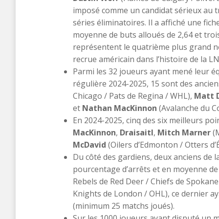
imposé comme un candidat sérieux au t
séries éliminatoires. Il a affiché une fi
moyenne de buts alloués de 2,64 et troi
représentent le quatrième plus grand n
recrue américain dans l’histoire de la LN
Parmi les 32 joueurs ayant mené leur éq
régulière 2024-2025, 15 sont des ancien
Chicago / Pats de Regina / WHL),
Matt 
et
Nathan MacKinnon
(Avalanche du C
​En 2024-2025, cinq des six meilleurs po
MacKinnon
,
Draisaitl
,
Mitch Marner
(
McDavid
(Oilers d’Edmonton / Otters d’Ér
Du côté des gardiens, deux anciens de la
pourcentage d’arrêts et en moyenne de 
Rebels de Red Deer / Chiefs de Spokane
Knights de London / OHL), ce dernier ay
(minimum 25 matchs joués).​
Sur les 1000 joueurs ayant disputé un m