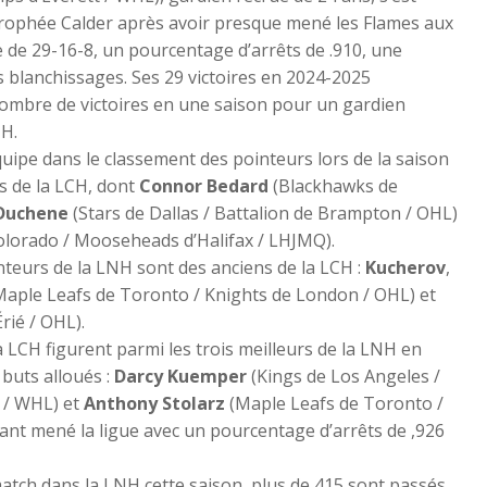
rophée Calder après avoir presque mené les Flames aux
che de 29-16-8, un pourcentage d’arrêts de .910, une
s blanchissages. Ses 29 victoires en 2024-2025
ombre de victoires en une saison pour un gardien
H.​
uipe dans le classement des pointeurs lors de la saison
s de la LCH, dont
Connor Bedard
(Blackhawks de
Duchene
(Stars de Dallas / Battalion de Brampton / OHL)
olorado / Mooseheads d’Halifax / LHJMQ).
inteurs de la LNH sont des anciens de la LCH :
Kucherov
,
Maple Leafs de Toronto / Knights de London / OHL) et
ié / OHL). ​
 LCH figurent parmi les trois meilleurs de la LNH en
buts alloués :
Darcy Kuemper
(Kings de Los Angeles /
 / WHL) et
Anthony Stolarz
(Maple Leafs de Toronto /
ant mené la ligue avec un pourcentage d’arrêts de ,926
atch dans la LNH cette saison, plus de 415 sont passés