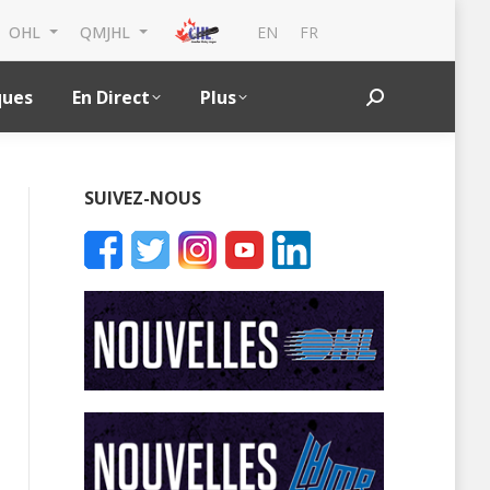
EN
FR
OHL
QMJHL
ques
En Direct
Plus
Search:
SUIVEZ-NOUS