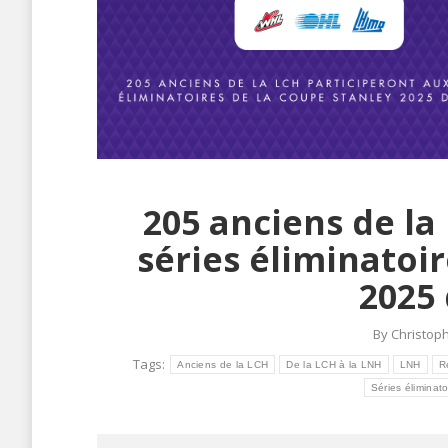
205 anciens de la
séries éliminatoi
2025
By
Christop
Tags:
Anciens de la LCH
De la LCH à la LNH
LNH
R
Séries éliminat