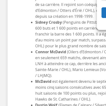
de sa carrière. Il rejoint son coéquipier
d’Edmonton / Otters d’Érié / OHL), comm
depuis sa création en 1998-1999.​
Sidney Crosby
(Penguins de Pittsburgh 
600 buts et 1 600 points en carrière cett
franchir la barre des 1 600 points. Il 
d’au moins un point par match, surpas
OHL) pour le plus grand nombre de saison
Connor McDavid
(Oilers d’Edmonton / Ot
en seulement 659 matchs, devenant ainsi 
LNH à atteindre ce cap, derrière les an
Sainte-Marie / OHL), Mario Lemieux (Voi
/ LHJMQ).
McDavid
est également devenu le septiè
moins cinq saisons consécutives avec 6
huit saisons de 100 points ou plus, rej
Hawks de St. Catharines / OHL).​
Dustin Wolf
(Flames de Calgary / Silvert