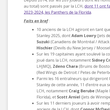
au total) sont passés par la LCH,
dont 11 ont f
2023-2024, les Panthers de la Florida
.
Faits en bref
:
10 anciens de la LCH agiront en tant que
Stanley 2025, dont
Adam Lowry
(Jets d
Suzuki
(Canadiens de Montréal / Attack
Hischier
(Devils du New Jersey / Moose
Sur les 19 capitaines ayant soulevé la 
joué dans la LCH, notamment
Sidney C
LHJMQ),
Zdeno Chara
(Bruins de Bosto
(Red Wings de Detroit / Petes de Peter
Parmi les 16 entraîneurs qui dirigeront 
Stanley de cette année, 11 d’entre eux 
LCH, notamment
Craig Berube
(Maple 
Florida), et
Scott Arniel
(Jets de Winnip
Sur les 11 derniers joueurs à avoir re
anciens de la LCH, dont
Connor McDavi