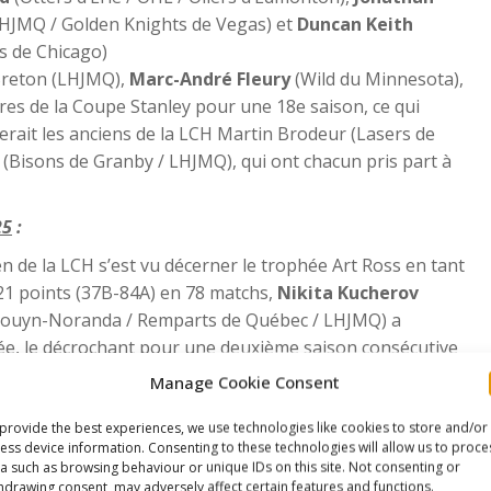
HJMQ / Golden Knights de Vegas) et
Duncan Keith
s de Chicago)
Breton (LHJMQ),
Marc-André Fleury
(Wild du Minnesota),
ires de la Coupe Stanley pour une 18e saison, ce qui
erait les anciens de la LCH Martin Brodeur (Lasers de
 (Bisons de Granby / LHJMQ), qui ont chacun pris part à
25
:
n de la LCH s’est vu décerner le trophée Art Ross en tant
21 points (37B-84A) en 78 matchs,
​Nikita Kucherov
 Rouyn-Noranda / Remparts de Québec / LHJMQ) a
ée, le décrochant pour une deuxième saison consécutive
Manage Cookie Consent
 ancien de la LCH a remporté le trophée Maurice « Rocket
e la LNH.
Leon Draisaitl
(Oilers d’Edmonton / Raiders de
provide the best experiences, we use technologies like cookies to store and/or
ess device information. Consenting to these technologies will allow us to proce
) a inscrit 52 buts en 2024-2025, devenant ainsi le seul
a such as browsing behaviour or unique IDs on this site. Not consenting or
te saison et remportant ce trophée pour la première fois
hdrawing consent, may adversely affect certain features and functions.