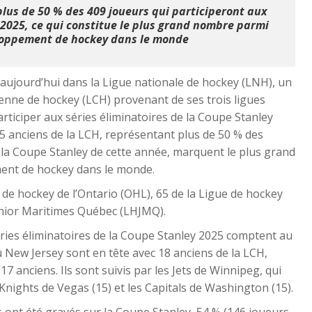
plus de 50 % des 409 joueurs qui participeront aux
 2025, ce qui constitue le plus grand nombre parmi
eloppement de hockey dans le monde
aujourd’hui dans la Ligue nationale de hockey (LNH), un
ienne de hockey (LCH) provenant de ses trois ligues
iciper aux séries éliminatoires de la Coupe Stanley
05 anciens de la LCH, représentant plus de 50 % des
e la Coupe Stanley de cette année, marquent le plus grand
ent de hockey dans le monde.
 de hockey de l’Ontario (OHL), 65 de la Ligue de hockey
junior Maritimes Québec (LHJMQ).
éries éliminatoires de la Coupe Stanley 2025 comptent au
u New Jersey sont en tête avec 18 anciens de la LCH,
7 anciens. Ils sont suivis par les Jets de Winnipeg, qui
nights de Vegas (15) et les Capitals de Washington (15).
 ont été gravés sur la Coupe Stanley, 54 % (146 joueurs