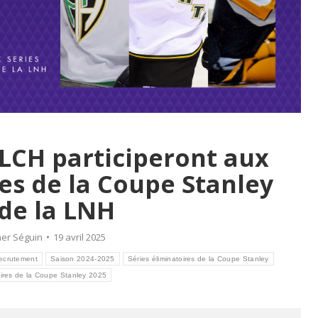
 LCH participeront aux
res de la Coupe Stanley
 de la LNH
her Séguin
19 avril 2025
ecrutement
Saison 2024-2025
Séries éliminatoires de la Coupe Stanley
oires de la Coupe Stanley 2025