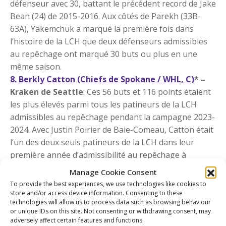
défenseur avec 30, battant le précédent record de Jake
Bean (24) de 2015-2016. Aux côtés de Parekh (33B-
63A), Yakemchuk a marqué la première fois dans
l’histoire de la LCH que deux défenseurs admissibles
au repêchage ont marqué 30 buts ou plus en une
même saison.
8. Berkly Catton
(Chiefs de Spokane / WHL, C)
* –
Kraken de Seattle
: Ces 56 buts et 116 points étaient
les plus élevés parmi tous les patineurs de la LCH
admissibles au repêchage pendant la campagne 2023-
2024. Avec Justin Poirier de Baie-Comeau, Catton était
l’un des deux seuls patineurs de la LCH dans leur
première année d’admissibilité au repêchage à
dépasser les 50 buts cette saison.
Nommé dans la
Manage Cookie Consent
deuxième équipe d’étoiles de la LCH
, Catton est le
To provide the best experiences, we use technologies like cookies to
troisième patineur de la WHL admissible au
store and/or access device information. Consenting to these
technologies will allow us to process data such as browsing behaviour
repêchage à avoir dépassé les 115 points depuis 2000
or unique IDs on this site. Not consenting or withdrawing consent, may
(Connor Bedard – 143 points en 2022-2023; Nic Petan
adversely affect certain features and functions.