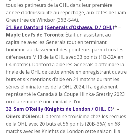
tous les patineurs de la OHL dans leur première
année d’admissibilité au repêchage, aux côtés de Liam
Greentree de Windsor (36B-54A).
31. Ben Danford
(Generals d’Oshawa, D / OHL)
* –
Maple Leafs de Toronto
: Était un assistant au
capitaine avec les Generals tout en terminant
huitième au classement des pointeurs parmi tous les
défenseurs M18 de la OHL avec 33 points (1B-32A en
64 matchs). Danford a aidé les Generals à atteindre la
finale de la OHL de cette année en enregistrant quatre
buts et six mentions d’aide en 21 matchs durant les
séries éliminatoires de la OHL 2024. Il a également
représenté le Canada à la Coupe Hlinka-Gretzky 2023
où il a remporté une médaille d’or.
32. Sam O’Reilly
(Knights de London / OHL, C)
* –
Oilers d’Oilers:
Il a terminé troisième chez les recrues
de la OHL avec 20 buts et 56 points (20B-36A) en 68
matchs avec les Knights de London cette saison. Il a