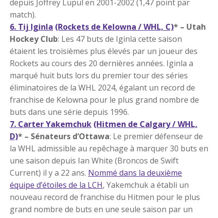
depuis Joffrey Lupul en 2001-2002 (1,47 point par
match).
6. Tij Iginla
(Rockets de Kelowna / WHL, C)
* – Utah
Hockey Club
: Les 47 buts de Iginla cette saison
étaient les troisièmes plus élevés par un joueur des
Rockets au cours des 20 dernières années. Iginla a
marqué huit buts lors du premier tour des séries
éliminatoires de la WHL 2024, égalant un record de
franchise de Kelowna pour le plus grand nombre de
buts dans une série depuis 1996.
7. Carter Yakemchuk
(Hitmen de Calgary / WHL,
D)
* – Sénateurs d’Ottawa
: Le premier défenseur de
la WHL admissible au repêchage à marquer 30 buts en
une saison depuis Ian White (Broncos de Swift
Current) il y a 22 ans.
Nommé dans la deuxième
équipe d’étoiles de la LCH
, Yakemchuk a établi un
nouveau record de franchise du Hitmen pour le plus
grand nombre de buts en une seule saison par un