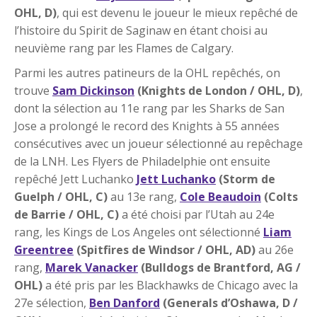
OHL, D)
, qui est devenu le joueur le mieux repêché de
l’histoire du Spirit de Saginaw en étant choisi au
neuvième rang par les Flames de Calgary.
Parmi les autres patineurs de la OHL repêchés, on
trouve
Sam Dickinson
(Knights de London / OHL, D)
,
dont la sélection au 11e rang par les Sharks de San
Jose a prolongé le record des Knights à 55 années
consécutives avec un joueur sélectionné au repêchage
de la LNH. Les Flyers de Philadelphie ont ensuite
repêché Jett Luchanko
Jett Luchanko
(Storm de
Guelph / OHL, C)
au 13e rang,
Cole Beaudoin
(Colts
de Barrie / OHL, C)
a été choisi par l’Utah au 24e
rang, les Kings de Los Angeles ont sélectionné
Liam
Greentree
(Spitfires de Windsor / OHL, AD)
au 26e
rang,
Marek Vanacker
(Bulldogs de Brantford, AG /
OHL)
a été pris par les Blackhawks de Chicago avec la
27e sélection,
Ben Danford
(Generals d’Oshawa, D /