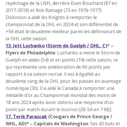
repêchage de la LNH, derrière Evan Bouchard (87 en
2017-2018) et Rob Ramage (73 en 1976-1977).
Dickinson a aidé les Knights à remporter le
championnat de la OHL en 2024 et son différentiel de
+56 était le deuxième meilleur parmi les défenseurs de
la OHL cette saison.
13. Jett Luchanko
(Storm de Guelph / OHL, C)
* –
Flyers de Philadelphie
:
Luchanko a mené le Storm de
Guelph en aides (54) et en points (74) cette saison, ce
qui représente une amélioration de 60 points par
rapport à sa saison recrue. Il est à égalité au
deuxième rang de la OHL pour les passes en avantage
numérique (30). Il a aidé le Canada à remporter une
médaille d’or au Championnat mondial des moins de
18 ans 2024 après avoir obtenu une moyenne d’un
point par match durant le tournoi (2B-5A en 7 MJ).
17. Terik Parascak
(Cougars de Prince George /
WHL, AD)* – Capitals de Washington
: Ses 43 buts et