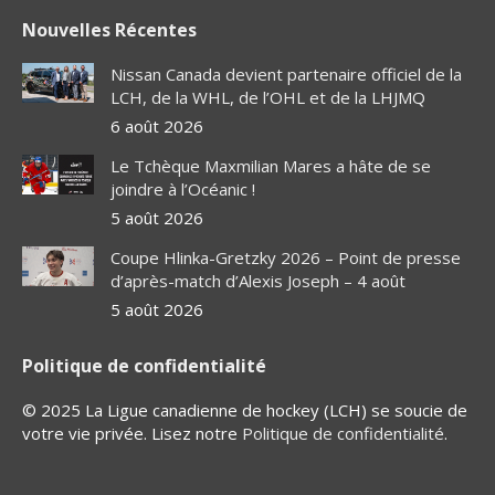
page
page
page
page
Nouvelles Récentes
opens
opens
opens
opens
in
in
in
in
Nissan Canada devient partenaire officiel de la
new
new
new
new
LCH, de la WHL, de l’OHL et de la LHJMQ
window
window
window
window
6 août 2026
Le Tchèque Maxmilian Mares a hâte de se
joindre à l’Océanic !
5 août 2026
Coupe Hlinka-Gretzky 2026 – Point de presse
d’après-match d’Alexis Joseph – 4 août
5 août 2026
Politique de confidentialité
© 2025 La Ligue canadienne de hockey (LCH) se soucie de
votre vie privée. Lisez notre
Politique de confidentialité
.