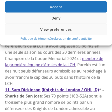
– 120 points en 2012-2013).
Accept
9. Zayne Parekh
(Spirit de Saginaw / OHL, D)
* –
Flames de Calgary
: Il a enregistré 96 points (33B-
Deny
63A) cette saison, le plus grand nombre de points par
un défenseur de la LCH depuis Ryan Ellis qui a totalisé
View preferences
100 points avec les Spitfires de Windsor en 2010-2011.
Politique de témoins
Déclaration de confidentialité
Aux côtés d’Ellis, Parekh est l’un des deux seuls
défenseurs de la LCH à avoir dépassé 95 points en
une seule saison au cours des 20 dernières années.
Champion de la Coupe Memorial 2024 et
membre de
la première équipe d’étoiles de la LCH
, Parekh est l’un
des huit seuls défenseurs admissibles au repêchage à
avoir franchi le cap des 30 buts dans l’histoire de la
LCH.
11. Sam Dickinson
(Knights de London / OHL, D)
* –
Sharks de San Jose
: Ses 70 points (18B-52A) sont le
troisième plus grand nombre de points par un
défenseur des Knights de London admissible au