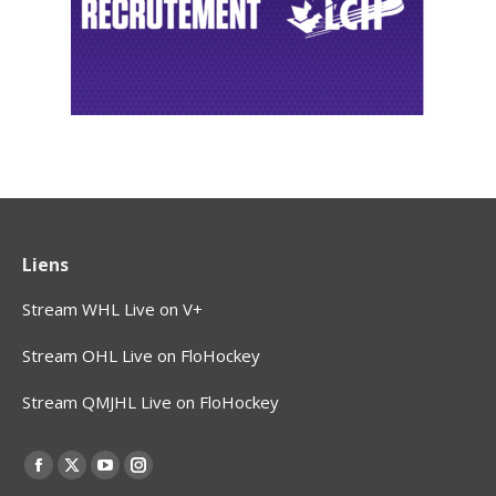
Liens
Stream WHL Live on V+
Stream OHL Live on FloHockey
Stream QMJHL Live on FloHockey
Find us on:
Facebook
X
YouTube
Instagram