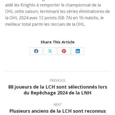
aidé les Knights à remporter le championnat de la
OHL cette saison, terminant les séries éliminatoires de
la OHL 2024 avec 12 points (5B-7A) en 16 matchs, le
meilleur total parmi les recrues de la OHL.
Share This Article
Share
Share
Share
Share
on
on
on
on
Facebook
X
Pinterest
LinkedIn
Post
navigation
PREVIOUS
88 joueurs de la LCH sont sélectionnés lors
Previous
du Repêchage 2024 de la LNH
post:
NEXT
Plusieurs anciens de la LCH sont reconnus